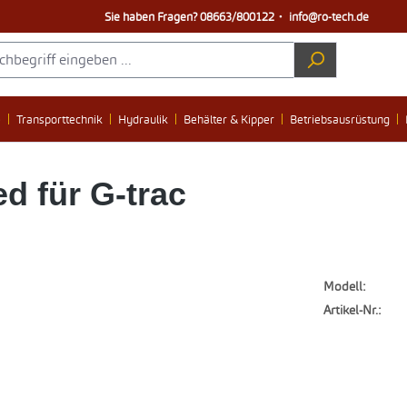
Sie haben Fragen?
08663/800122
・
info@ro-tech.de
e
Transporttechnik
Hydraulik
Behälter & Kipper
Betriebsausrüstung
d für G-trac
Modell:
Artikel-Nr.: