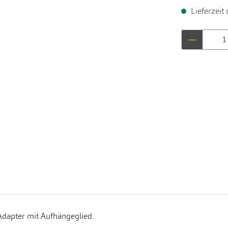
Lieferzeit
Produkt 
Adapter mit Aufhängeglied.