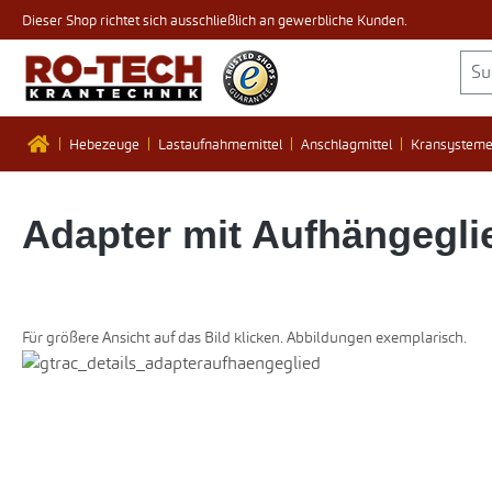
Dieser Shop richtet sich ausschließlich an gewerbliche Kunden.
 Hauptinhalt springen
Zur Suche springen
Zur Hauptnavigation springen
Hebezeuge
Lastaufnahmemittel
Anschlagmittel
Kransystem
Adapter mit Aufhängeglie
Für größere Ansicht auf das Bild klicken. Abbildungen exemplarisch.
Bildergalerie überspringen