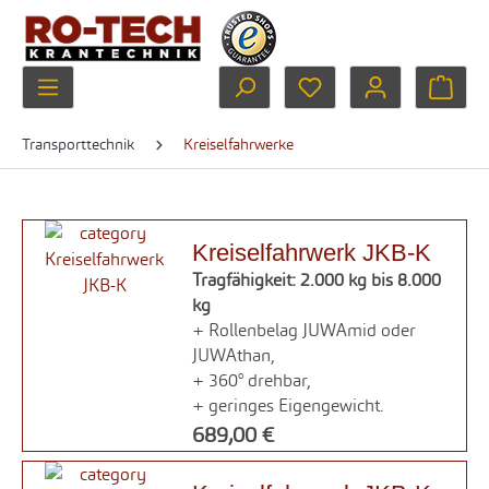
Zum Hauptinhalt springen
Du hast 0 Produkte au
Ware
Transporttechnik
Kreiselfahrwerke
Kreiselfahrwerk JKB-K
Tragfähigkeit: 2.000 kg bis 8.000
kg
+ Rollenbelag JUWAmid oder
JUWAthan,
+ 360° drehbar,
+ geringes Eigengewicht.
689,00 €