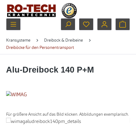
Zum Hauptinhalt springen
Du hast 0 Produkte au
Ware
Kransysteme
Dreibock & Dreibeine
Dreiböcke für den Personentransport
Alu-Dreibock 140 P+M
Für größere Ansicht auf das Bild klicken. Abbildungen exemplarisch.
Bildergalerie überspringen