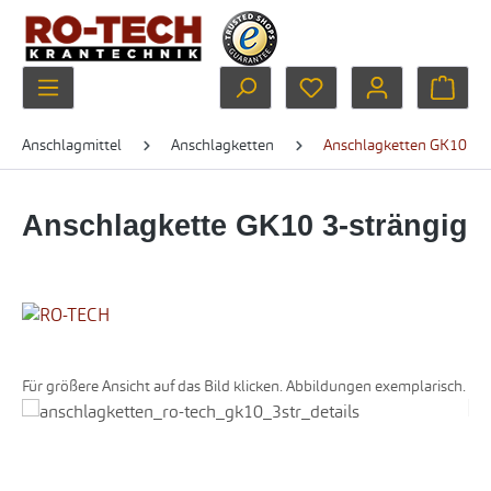
Zum Hauptinhalt springen
Du hast 0 Produkte au
Ware
Anschlagmittel
Anschlagketten
Anschlagketten GK10
Anschlagkette GK10 3-strängig
Für größere Ansicht auf das Bild klicken. Abbildungen exemplarisch.
Bildergalerie überspringen