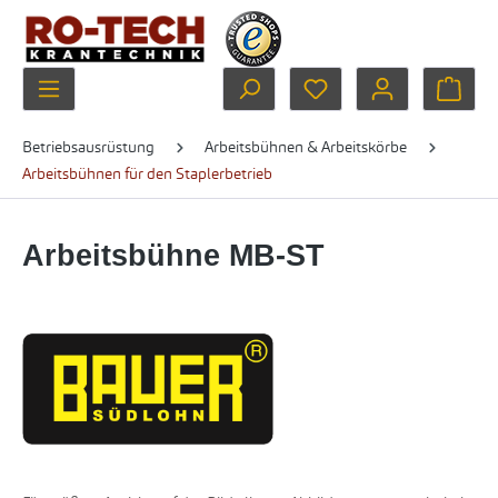
Zum Hauptinhalt springen
Du hast 0 Produkte au
Ware
Betriebsausrüstung
Arbeitsbühnen & Arbeitskörbe
Arbeitsbühnen für den Staplerbetrieb
Arbeitsbühne MB-ST