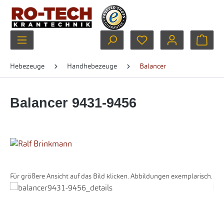
Zum Hauptinhalt springen
Du hast 0 Produkte au
Ware
Hebezeuge
Handhebezeuge
Balancer
Balancer 9431-9456
Für größere Ansicht auf das Bild klicken. Abbildungen exemplarisch.
Bildergalerie überspringen