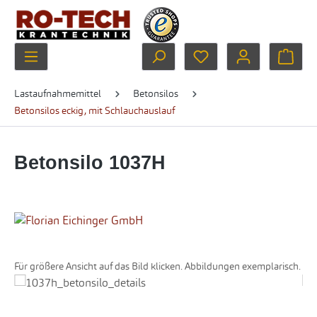
Zum Hauptinhalt springen
Du hast 0 Produkte au
Ware
Lastaufnahmemittel
Betonsilos
Betonsilos eckig, mit Schlauchauslauf
Betonsilo 1037H
Für größere Ansicht auf das Bild klicken. Abbildungen exemplarisch.
Bildergalerie überspringen