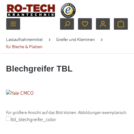
Zum Hauptinhalt springen
Du hast 0 Produkte au
Ware
Lastaufnahmemittel
Greifer und Klemmen
für Bleche & Platten
Blechgreifer TBL
Für größere Ansicht auf das Bild klicken. Abbildungen exemplarisch.
Bildergalerie überspringen