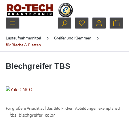
Zum Hauptinhalt springen
Du hast 0 Produkte au
Ware
Lastaufnahmemittel
Greifer und Klemmen
für Bleche & Platten
Blechgreifer TBS
Für größere Ansicht auf das Bild klicken. Abbildungen exemplarisch.
Bildergalerie überspringen