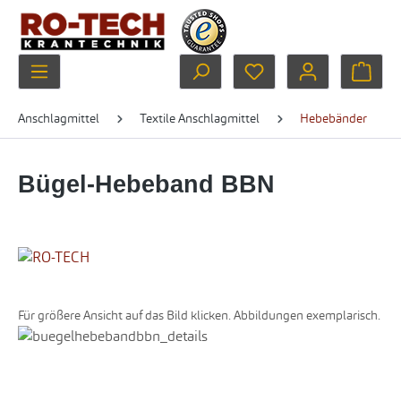
Zum Hauptinhalt springen
Du hast 0 Produkte au
Ware
Anschlagmittel
Textile Anschlagmittel
Hebebänder
Bügel-Hebeband BBN
Für größere Ansicht auf das Bild klicken. Abbildungen exemplarisch.
Bildergalerie überspringen