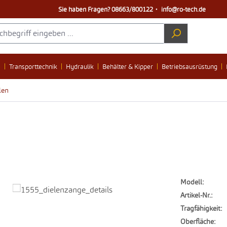
Sie haben Fragen?
08663/800122
・
info@ro-tech.de
e
Transporttechnik
Hydraulik
Behälter & Kipper
Betriebsausrüstung
len
Modell:
Artikel-Nr.:
Tragfähigkeit:
Oberfläche: