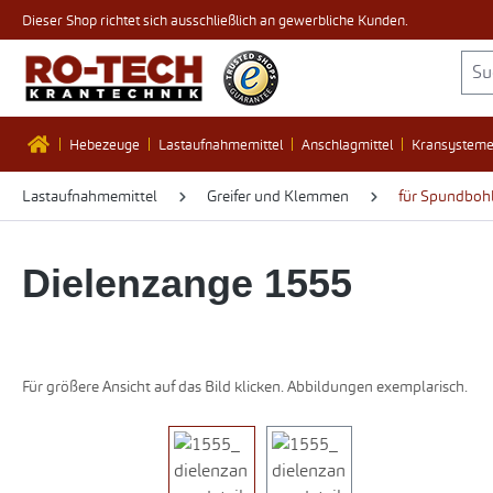
Dieser Shop richtet sich ausschließlich an gewerbliche Kunden.
 Hauptinhalt springen
Zur Suche springen
Zur Hauptnavigation springen
Hebezeuge
Lastaufnahmemittel
Anschlagmittel
Kransystem
Lastaufnahmemittel
Greifer und Klemmen
für Spundboh
Dielenzange 1555
Für größere Ansicht auf das Bild klicken. Abbildungen exemplarisch.
Bildergalerie überspringen