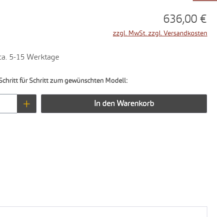
636,00 €
zzgl. MwSt. zzgl. Versandkosten
 ca. 5-15 Werktage
Schritt für Schritt zum gewünschten Modell:
Anzahl: Gib den gewünschten Wert ein oder 
In den Warenkorb