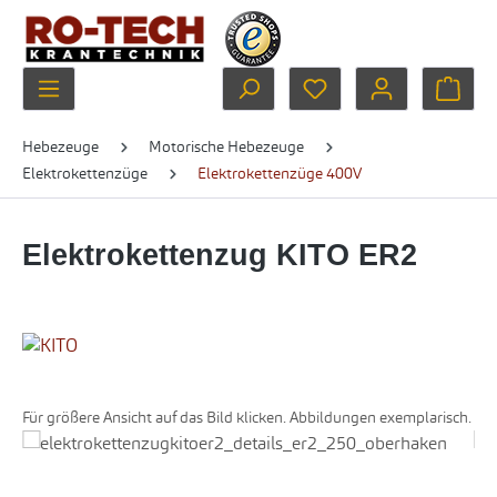
Zum Hauptinhalt springen
Du hast 0 Produkte au
Ware
Hebezeuge
Motorische Hebezeuge
Elektrokettenzüge
Elektrokettenzüge 400V
Elektrokettenzug KITO ER2
Für größere Ansicht auf das Bild klicken. Abbildungen exemplarisch.
Bildergalerie überspringen