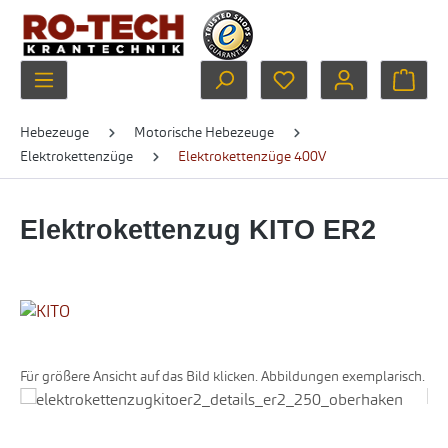
Zum Hauptinhalt springen
Du hast 0 Produkte au
Ware
Hebezeuge
Motorische Hebezeuge
Elektrokettenzüge
Elektrokettenzüge 400V
Elektrokettenzug KITO ER2
Für größere Ansicht auf das Bild klicken. Abbildungen exemplarisch.
Bildergalerie überspringen