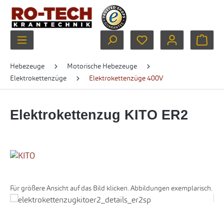
Zum Hauptinhalt springen
Du hast 0 Produkte au
Ware
Hebezeuge
Motorische Hebezeuge
Elektrokettenzüge
Elektrokettenzüge 400V
Elektrokettenzug KITO ER2
Für größere Ansicht auf das Bild klicken. Abbildungen exemplarisch.
Bildergalerie überspringen