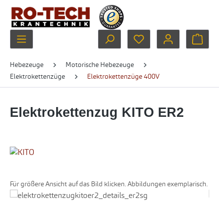
Zum Hauptinhalt springen
Du hast 0 Produkte au
Ware
Hebezeuge
Motorische Hebezeuge
Elektrokettenzüge
Elektrokettenzüge 400V
Elektrokettenzug KITO ER2
Für größere Ansicht auf das Bild klicken. Abbildungen exemplarisch.
Bildergalerie überspringen