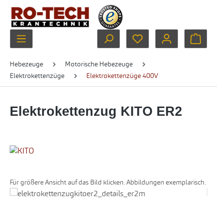
Zum Hauptinhalt springen
Du hast 0 Produkte au
Ware
Hebezeuge
Motorische Hebezeuge
Elektrokettenzüge
Elektrokettenzüge 400V
Elektrokettenzug KITO ER2
Für größere Ansicht auf das Bild klicken. Abbildungen exemplarisch.
Bildergalerie überspringen