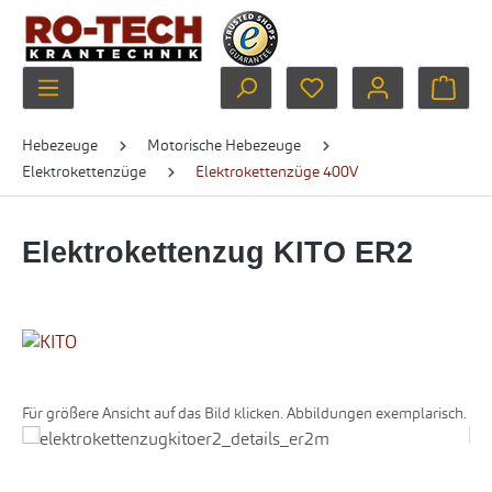
Zum Hauptinhalt springen
Du hast 0 Produkte au
Ware
Hebezeuge
Motorische Hebezeuge
Elektrokettenzüge
Elektrokettenzüge 400V
Elektrokettenzug KITO ER2
Für größere Ansicht auf das Bild klicken. Abbildungen exemplarisch.
Bildergalerie überspringen