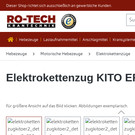
Dieser Shop richtet sich ausschließlich an gewerbliche Kunden.
 Hauptinhalt springen
Zur Suche springen
Zur Hauptnavigation springen
Hebezeuge
Lastaufnahmemittel
Anschlagmittel
Kransystem
Hebezeuge
Motorische Hebezeuge
Elektrokettenzüge
Elektrokettenzug KITO E
Für größere Ansicht auf das Bild klicken. Abbildungen exemplarisch.
Bildergalerie überspringen