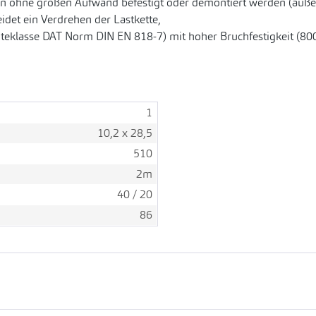
 ohne großen Aufwand befestigt oder demontiert werden (außer
det ein Verdrehen der Lastkette,
üteklasse DAT Norm DIN EN 818-7) mit hoher Bruchfestigkeit (80
1
10,2 x 28,5
510
2m
40 / 20
86