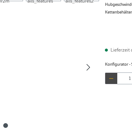
Hubgeschwindi
Kettenbehälter
Lieferzeit
Konfigurator - 
Produkt 