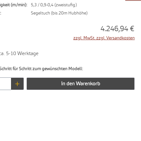
gkeit (m/min):
5,3 / 0,9-0,4 (zweistufig)
:
Segeltuch (bis 20m Hubhöhe)
4.246,94 €
zzgl. MwSt. zzgl. Versandkosten
 ca. 5-10 Werktage
Schritt für Schritt zum gewünschten Modell:
Anzahl: Gib den gewünschten Wert ein oder 
In den Warenkorb