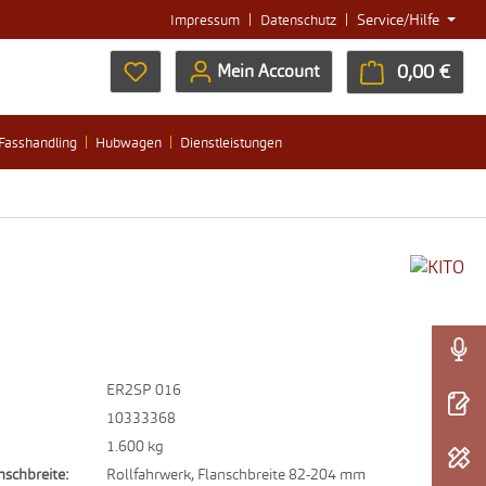
|
|
Service/Hilfe
Impressum
Datenschutz
Du hast 0 Produkte auf dem Merkzettel
0,00 €
Ware
Mein Account
Fasshandling
Hubwagen
Dienstleistungen
ER2SP 016
10333368
1.600 kg
nschbreite:
Rollfahrwerk, Flanschbreite 82-204 mm