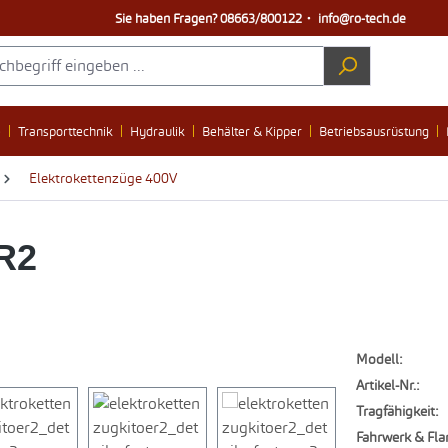
Sie haben Fragen?
08663/800122
・
info@ro-tech.de
e
Transporttechnik
Hydraulik
Behälter & Kipper
Betriebsausrüstung
Elektrokettenzüge 400V
R2
Modell:
Artikel-Nr.:
Tragfähigkeit:
Fahrwerk & Fla