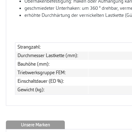
Oberhakenbefestigung: Haken oder Aufhängung kann
geschmiedeter Unterhaken: um 360 ° drehbar, vermei
erhöhte Durchhärtung der vernickelten Lastkette (G
Strangzahl:
Durchmesser Lastkette (mm):
Bauhöhe (mm):
Triebwerksgruppe FEM:
Einschaltdauer (ED %):
Gewicht (kg):
Unsere Marken