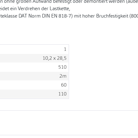
 ohne großen Aufwand befestigt oder demontiert werden (außer
det ein Verdrehen der Lastkette,
üteklasse DAT Norm DIN EN 818-7) mit hoher Bruchfestigkeit (80
1
10,2 x 28,5
510
2m
60
110