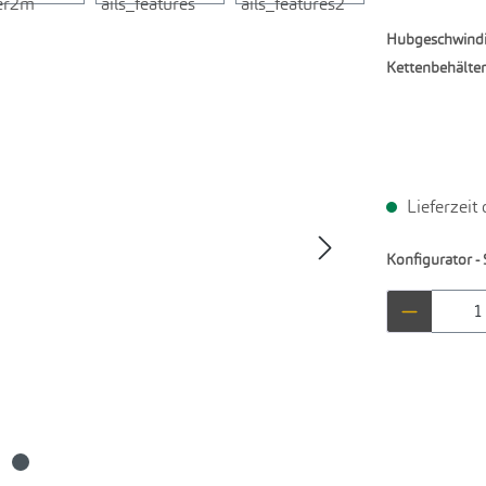
Hubgeschwindi
Kettenbehälter
Lieferzeit
Konfigurator - 
Produkt 