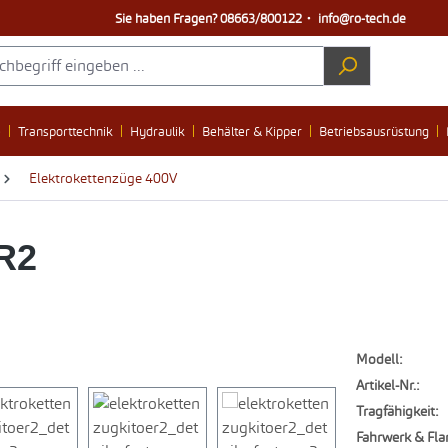
Sie haben Fragen?
08663/800122
・
info@ro-tech.de
e
Transporttechnik
Hydraulik
Behälter & Kipper
Betriebsausrüstung
Elektrokettenzüge 400V
R2
Modell:
Artikel-Nr.:
Tragfähigkeit:
Fahrwerk & Fla