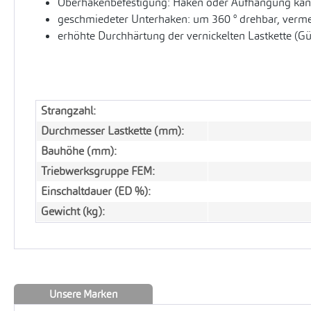
Oberhakenbefestigung: Haken oder Aufhängung kann
geschmiedeter Unterhaken: um 360 ° drehbar, vermei
erhöhte Durchhärtung der vernickelten Lastkette (G
Strangzahl:
Durchmesser Lastkette (mm):
Bauhöhe (mm):
Triebwerksgruppe FEM:
Einschaltdauer (ED %):
Gewicht (kg):
Unsere Marken