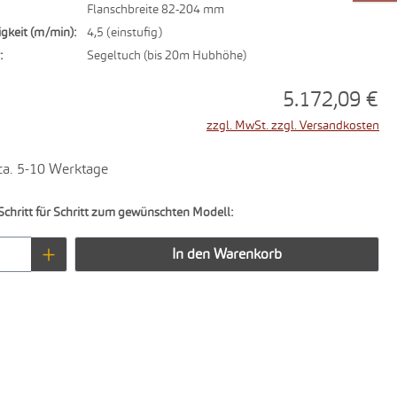
Flanschbreite 82-204 mm
gkeit (m/min):
4,5 (einstufig)
:
Segeltuch (bis 20m Hubhöhe)
5.172,09 €
zzgl. MwSt. zzgl. Versandkosten
 ca. 5-10 Werktage
Schritt für Schritt zum gewünschten Modell:
Anzahl: Gib den gewünschten Wert ein oder 
In den Warenkorb