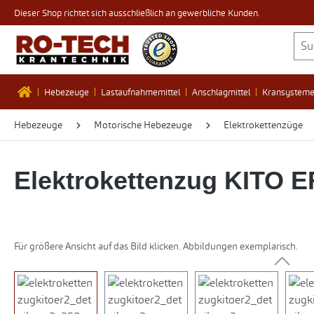
Dieser Shop richtet sich ausschließlich an gewerbliche Kunden.
 Hauptinhalt springen
Zur Suche springen
Zur Hauptnavigation springen
Hebezeuge
Lastaufnahmemittel
Anschlagmittel
Kransystem
Hebezeuge
Motorische Hebezeuge
Elektrokettenzüge
Elektrokettenzug KITO E
Für größere Ansicht auf das Bild klicken. Abbildungen exemplarisch.
Bildergalerie überspringen