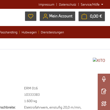
|
|
Service/Hilfe
Impressum
Datenschutz
Du hast 0 Produkte auf dem Merkzettel
0,00 €
Ware
Mein Account
Fasshandling
Hubwagen
Dienstleistungen
ERM 016
10333383
1.600 kg
nschbreite:
Elektrofahrwerk, einstufig 20,0 m/min,