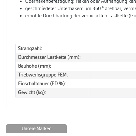
Oberhakenbefestigung: Haken oder Aufhängung kann
geschmiedeter Unterhaken: um 360 ° drehbar, vermei
erhöhte Durchhärtung der vernickelten Lastkette (G
Strangzahl:
Durchmesser Lastkette (mm):
Bauhöhe (mm):
Triebwerksgruppe FEM:
Einschaltdauer (ED %):
Gewicht (kg):
Unsere Marken