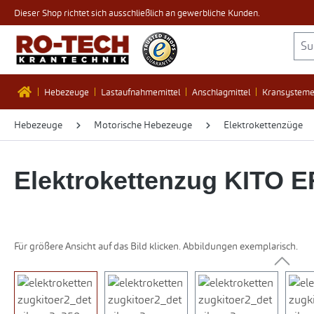
Dieser Shop richtet sich ausschließlich an gewerbliche Kunden.
 Hauptinhalt springen
Zur Suche springen
Zur Hauptnavigation springen
Hebezeuge
Lastaufnahmemittel
Anschlagmittel
Kransystem
Hebezeuge
Motorische Hebezeuge
Elektrokettenzüge
Elektrokettenzug KITO E
Für größere Ansicht auf das Bild klicken. Abbildungen exemplarisch.
Bildergalerie überspringen