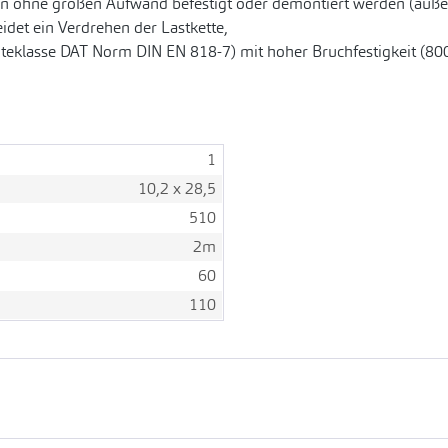
 ohne großen Aufwand befestigt oder demontiert werden (außer
det ein Verdrehen der Lastkette,
üteklasse DAT Norm DIN EN 818-7) mit hoher Bruchfestigkeit (80
1
10,2 x 28,5
510
2m
60
110