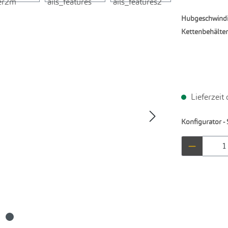
Hubgeschwindi
Kettenbehälter
Lieferzeit
Konfigurator - 
Produkt 