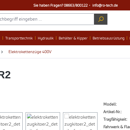
Sie haben Fragen?
08663/800122
・
info@ro-tech.de
e
Transporttechnik
Hydraulik
Behälter & Kipper
Betriebsausrüstung
Elektrokettenzüge 400V
R2
Modell:
Artikel-Nr.:
Tragfähigkeit:
Fahrwerk & Fla