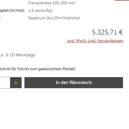
Flanschbreite 205-305 mm
gkeit (m/min):
4,5 (einstufig)
:
Segeltuch (bis 20m Hubhöhe)
5.325,71 €
zzgl. MwSt. zzgl. Versandkosten
 ca. 5-10 Werktage
Schritt für Schritt zum gewünschten Modell:
Anzahl: Gib den gewünschten Wert ein oder 
In den Warenkorb