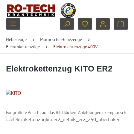
Zum Hauptinhalt springen
Du hast 0 Produkte au
Ware
Hebezeuge
Motorische Hebezeuge
Elektrokettenzüge
Elektrokettenzüge 400V
Elektrokettenzug KITO ER2
Für größere Ansicht auf das Bild klicken. Abbildungen exemplarisch.
Bildergalerie überspringen