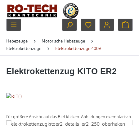
Zum Hauptinhalt springen
Du hast 0 Produkte au
Ware
Hebezeuge
Motorische Hebezeuge
Elektrokettenzüge
Elektrokettenzüge 400V
Elektrokettenzug KITO ER2
Für größere Ansicht auf das Bild klicken. Abbildungen exemplarisch.
Bildergalerie überspringen