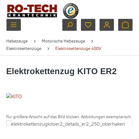
Zum Hauptinhalt springen
Du hast 0 Produkte au
Ware
Hebezeuge
Motorische Hebezeuge
Elektrokettenzüge
Elektrokettenzüge 400V
Elektrokettenzug KITO ER2
Für größere Ansicht auf das Bild klicken. Abbildungen exemplarisch.
Bildergalerie überspringen