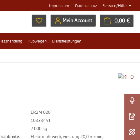
|
|
Service/Hilfe
Impressum
Datenschutz
Du hast 0 Produkte auf dem Merkzettel
0,00 €
Ware
Mein Account
Fasshandling
Hubwagen
Dienstleistungen
ER2M 020
10333441
2.000 kg
nschbreite:
Elektrofahrwerk, einstufig 20,0 m/min,