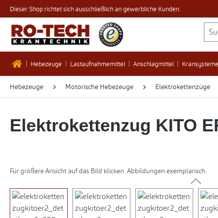
Dieser Shop richtet sich ausschließlich an gewerbliche Kunden.
 Hauptinhalt springen
Zur Suche springen
Zur Hauptnavigation springen
Hebezeuge
Lastaufnahmemittel
Anschlagmittel
Kransystem
Hebezeuge
Motorische Hebezeuge
Elektrokettenzüge
Elektrokettenzug KITO E
Für größere Ansicht auf das Bild klicken. Abbildungen exemplarisch.
Bildergalerie überspringen