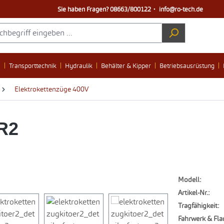
Sie haben Fragen?
08663/800122
・
info@ro-tech.de
e
Transporttechnik
Hydraulik
Behälter & Kipper
Betriebsausrüstung
Elektrokettenzüge 400V
R2
Modell:
Artikel-Nr.:
Tragfähigkeit:
Fahrwerk & Fla