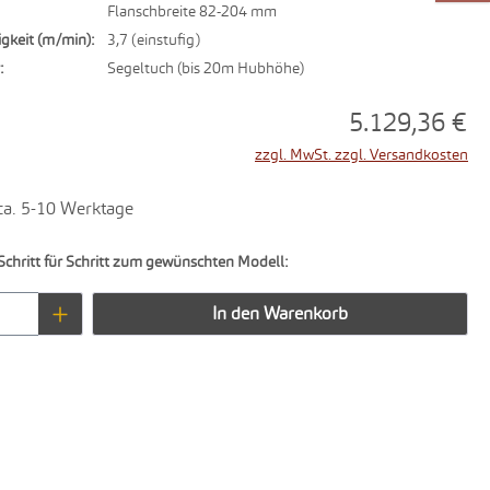
Flanschbreite 82-204 mm
gkeit (m/min):
3,7 (einstufig)
:
Segeltuch (bis 20m Hubhöhe)
5.129,36 €
zzgl. MwSt. zzgl. Versandkosten
 ca. 5-10 Werktage
Schritt für Schritt zum gewünschten Modell:
Anzahl: Gib den gewünschten Wert ein oder 
In den Warenkorb