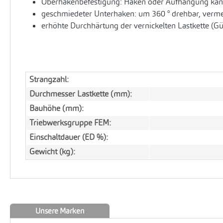
Oberhakenbefestigung: Haken oder Aufhängung kann
geschmiedeter Unterhaken: um 360 ° drehbar, vermei
erhöhte Durchhärtung der vernickelten Lastkette (G
Strangzahl:
Durchmesser Lastkette (mm):
Bauhöhe (mm):
Triebwerksgruppe FEM:
Einschaltdauer (ED %):
Gewicht (kg):
Unsere Marken