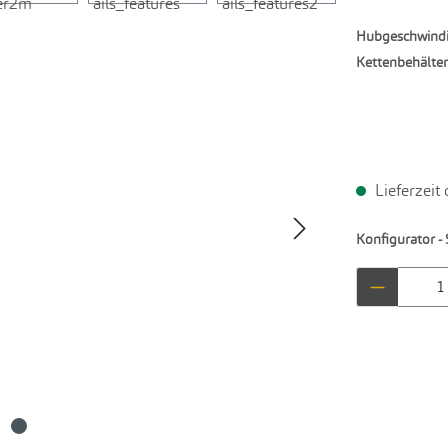
Hubgeschwindi
Kettenbehälter
Lieferzeit
Konfigurator - 
Produkt 