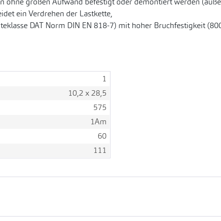
 ohne großen Aufwand befestigt oder demontiert werden (außer
det ein Verdrehen der Lastkette,
üteklasse DAT Norm DIN EN 818-7) mit hoher Bruchfestigkeit (80
1
10,2 x 28,5
575
1Am
60
111