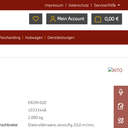
|
|
Service/Hilfe
Impressum
Datenschutz
Du hast 0 Produkte auf dem Merkzettel
0,00 €
Ware
Mein Account
Fasshandling
Hubwagen
Dienstleistungen
ER2M 020
10333448
2.000 kg
nschbreite:
Elektrofahrwerk, einstufig 20,0 m/min,