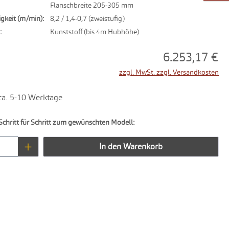
Flanschbreite 205-305 mm
gkeit (m/min):
8,2 / 1,4-0,7 (zweistufig)
:
Kunststoff (bis 4m Hubhöhe)
6.253,17 €
zzgl. MwSt. zzgl. Versandkosten
 ca. 5-10 Werktage
Schritt für Schritt zum gewünschten Modell:
Anzahl: Gib den gewünschten Wert ein oder 
In den Warenkorb