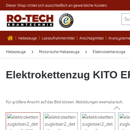
Dieser Shop richtet sich ausschließlich an gewerbliche Kunden.
 Hauptinhalt springen
Zur Suche springen
Zur Hauptnavigation springen
Hebezeuge
Lastaufnahmemittel
Anschlagmittel
Kransystem
Hebezeuge
Motorische Hebezeuge
Elektrokettenzüge
Elektrokettenzug KITO E
Für größere Ansicht auf das Bild klicken. Abbildungen exemplarisch.
Bildergalerie überspringen