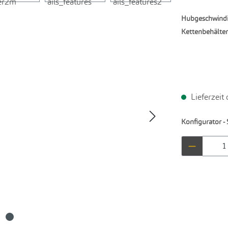
Hubgeschwindi
Kettenbehälter
Lieferzeit
Konfigurator - 
Produkt 