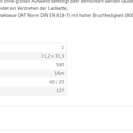
 ohne großen Aufwand befestigt oder demontiert werden (außer
det ein Verdrehen der Lastkette,
üteklasse DAT Norm DIN EN 818-7) mit hoher Bruchfestigkeit (80
1
11,2 x 31,3
590
1Am
40 / 20
127