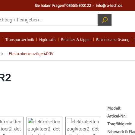
Sie haben Fragen?
08663/800122
・
info@ro-tech.de
e
Transporttechnik
Hydraulik
Behälter & Kipper
Betriebsausrüstung
Elektrokettenzüge 400V
R2
Modell:
Artikel-Nr.:
Tragfähigkeit:
Fahrwerk & Fla