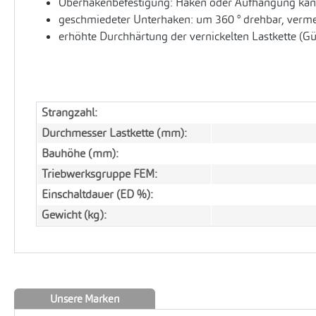
Oberhakenbefestigung: Haken oder Aufhängung kann
geschmiedeter Unterhaken: um 360 ° drehbar, vermei
erhöhte Durchhärtung der vernickelten Lastkette (G
Strangzahl:
Durchmesser Lastkette (mm):
Bauhöhe (mm):
Triebwerksgruppe FEM:
Einschaltdauer (ED %):
Gewicht (kg):
Unsere Marken