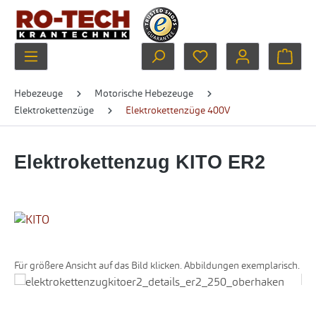
Zum Hauptinhalt springen
Du hast 0 Produkte au
Ware
Hebezeuge
Motorische Hebezeuge
Elektrokettenzüge
Elektrokettenzüge 400V
Elektrokettenzug KITO ER2
Für größere Ansicht auf das Bild klicken. Abbildungen exemplarisch.
Bildergalerie überspringen