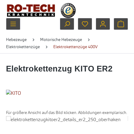
Zum Hauptinhalt springen
Du hast 0 Produkte au
Ware
Hebezeuge
Motorische Hebezeuge
Elektrokettenzüge
Elektrokettenzüge 400V
Elektrokettenzug KITO ER2
Für größere Ansicht auf das Bild klicken. Abbildungen exemplarisch.
Bildergalerie überspringen