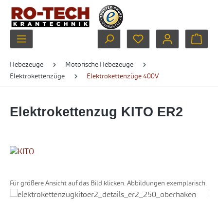
Zum Hauptinhalt springen
Du hast 0 Produkte au
Ware
Hebezeuge
Motorische Hebezeuge
Elektrokettenzüge
Elektrokettenzüge 400V
Elektrokettenzug KITO ER2
Für größere Ansicht auf das Bild klicken. Abbildungen exemplarisch.
Bildergalerie überspringen