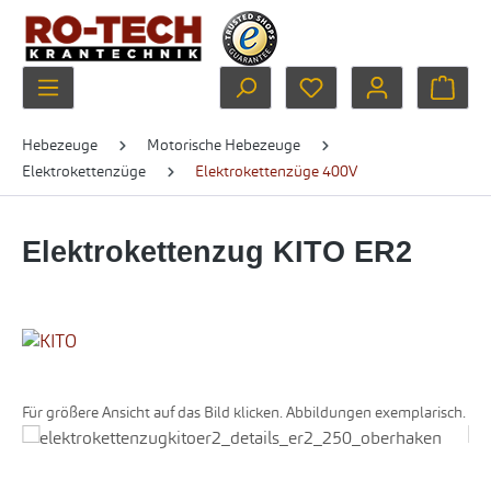
Zum Hauptinhalt springen
Du hast 0 Produkte au
Ware
Hebezeuge
Motorische Hebezeuge
Elektrokettenzüge
Elektrokettenzüge 400V
Elektrokettenzug KITO ER2
Für größere Ansicht auf das Bild klicken. Abbildungen exemplarisch.
Bildergalerie überspringen