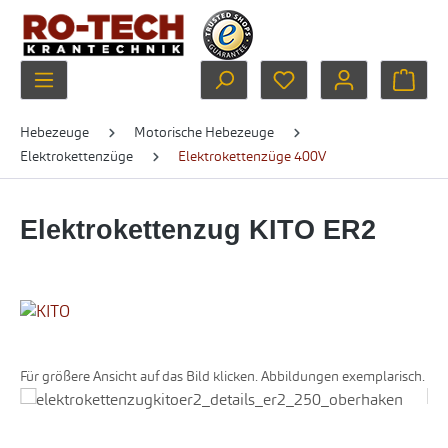
Zum Hauptinhalt springen
Du hast 0 Produkte au
Ware
Hebezeuge
Motorische Hebezeuge
Elektrokettenzüge
Elektrokettenzüge 400V
Elektrokettenzug KITO ER2
Für größere Ansicht auf das Bild klicken. Abbildungen exemplarisch.
Bildergalerie überspringen