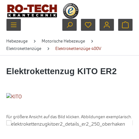
Zum Hauptinhalt springen
Du hast 0 Produkte au
Ware
Hebezeuge
Motorische Hebezeuge
Elektrokettenzüge
Elektrokettenzüge 400V
Elektrokettenzug KITO ER2
Für größere Ansicht auf das Bild klicken. Abbildungen exemplarisch.
Bildergalerie überspringen