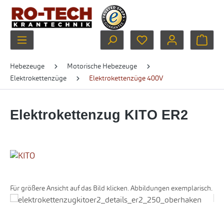
Zum Hauptinhalt springen
Du hast 0 Produkte au
Ware
Hebezeuge
Motorische Hebezeuge
Elektrokettenzüge
Elektrokettenzüge 400V
Elektrokettenzug KITO ER2
Für größere Ansicht auf das Bild klicken. Abbildungen exemplarisch.
Bildergalerie überspringen