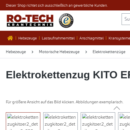
Dieser Shop richtet sich ausschließlich an gewerbliche Kunden.
 Hauptinhalt springen
Zur Suche springen
Zur Hauptnavigation springen
Hebezeuge
Lastaufnahmemittel
Anschlagmittel
Kransystem
Hebezeuge
Motorische Hebezeuge
Elektrokettenzüge
Elektrokettenzug KITO E
Für größere Ansicht auf das Bild klicken. Abbildungen exemplarisch.
Bildergalerie überspringen