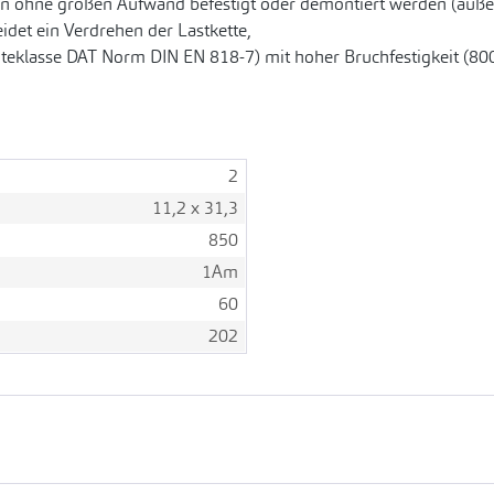
 ohne großen Aufwand befestigt oder demontiert werden (außer
det ein Verdrehen der Lastkette,
üteklasse DAT Norm DIN EN 818-7) mit hoher Bruchfestigkeit (80
2
11,2 x 31,3
850
1Am
60
202