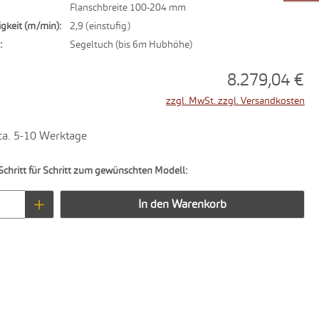
Flanschbreite 100-204 mm
gkeit (m/min):
2,9 (einstufig)
:
Segeltuch (bis 6m Hubhöhe)
8.279,04 €
zzgl. MwSt. zzgl. Versandkosten
 ca. 5-10 Werktage
Schritt für Schritt zum gewünschten Modell:
Anzahl: Gib den gewünschten Wert ein oder 
In den Warenkorb