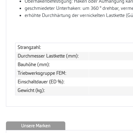
Oberhakenbefestigung: Haken oder Aufhängung kann
geschmiedeter Unterhaken: um 360 ° drehbar, vermei
erhöhte Durchhärtung der vernickelten Lastkette (G
Strangzahl:
Durchmesser Lastkette (mm):
Bauhöhe (mm):
Triebwerksgruppe FEM:
Einschaltdauer (ED %):
Gewicht (kg):
Unsere Marken