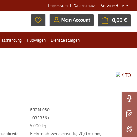
|
|
Service/Hilfe
Impressum
Datenschutz
Du hast 0 Produkte auf dem Merkzettel
0,00 €
Ware
Mein Account
Fasshandling
Hubwagen
Dienstleistungen
ER2M 050
10333561
5.000 kg
nschbreite:
Elektrofahrwerk, einstufig 20,0 m/min,