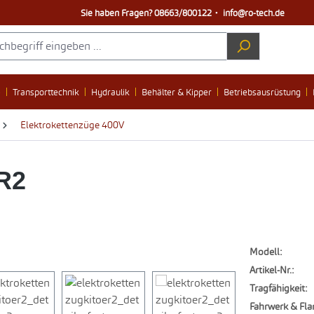
Sie haben Fragen?
08663/800122
・
info@ro-tech.de
e
Transporttechnik
Hydraulik
Behälter & Kipper
Betriebsausrüstung
Elektrokettenzüge 400V
R2
Modell:
Artikel-Nr.:
Tragfähigkeit:
Fahrwerk & Fla