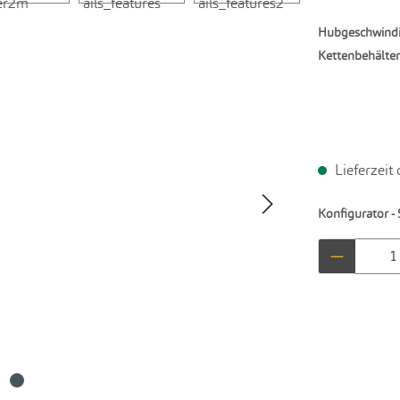
Hubgeschwindi
Kettenbehälter
Lieferzeit
Konfigurator - 
Produkt 