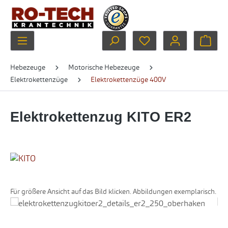
Zum Hauptinhalt springen
Du hast 0 Produkte au
Ware
Hebezeuge
Motorische Hebezeuge
Elektrokettenzüge
Elektrokettenzüge 400V
Elektrokettenzug KITO ER2
Für größere Ansicht auf das Bild klicken. Abbildungen exemplarisch.
Bildergalerie überspringen