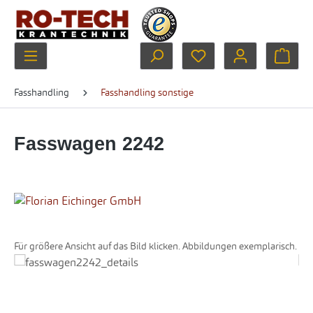
Zum Hauptinhalt springen
Du hast 0 Produkte au
Ware
Fasshandling
Fasshandling sonstige
Fasswagen 2242
Für größere Ansicht auf das Bild klicken. Abbildungen exemplarisch.
Bildergalerie überspringen