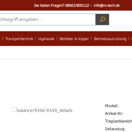
Sie haben Fragen?
08663/800122
・
info@ro-tech.de
e
Transporttechnik
Hydraulik
Behälter & Kipper
Betriebsausrüstung
Modell:
Artikel-Nr.:
Traglastbereich
Seilauszug: