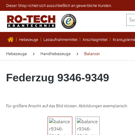
Dieser Shop richtet sich ausschließlich an gewerbliche Kunden.
 Hauptinhalt springen
Zur Suche springen
Zur Hauptnavigation springen
Hebezeuge
Lastaufnahmemittel
Anschlagmittel
Kransystem
Hebezeuge
Handhebezeuge
Balancer
Federzug 9346-9349
Für größere Ansicht auf das Bild klicken. Abbildungen exemplarisch.
Bildergalerie überspringen