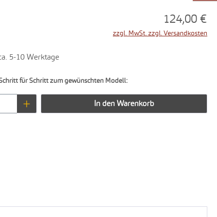
124,00 €
zzgl. MwSt. zzgl. Versandkosten
 ca. 5-10 Werktage
Schritt für Schritt zum gewünschten Modell:
Anzahl: Gib den gewünschten Wert ein oder 
In den Warenkorb