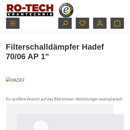
Zum Hauptinhalt springen
Du hast 0 Produkte au
Ware
Filterschalldämpfer Hadef
70/06 AP 1''
Für größere Ansicht auf das Bild klicken. Abbildungen exemplarisch.
Bildergalerie überspringen