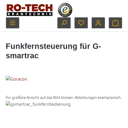
Zum Hauptinhalt springen
Du hast 0 Produkte au
Ware
Funkfernsteuerung für G-
smartrac
Für größere Ansicht auf das Bild klicken. Abbildungen exemplarisch.
Bildergalerie überspringen