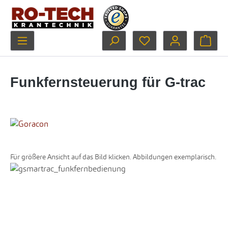
Zum Hauptinhalt springen
Du hast 0 Produkte au
Ware
Funkfernsteuerung für G-trac
Für größere Ansicht auf das Bild klicken. Abbildungen exemplarisch.
Bildergalerie überspringen