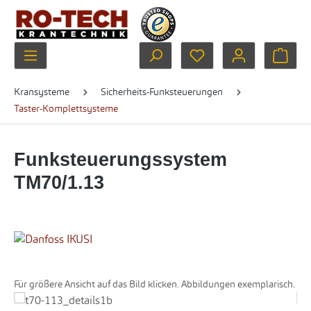
Zum Hauptinhalt springen
Du hast 0 Produkte au
Ware
Kransysteme
Sicherheits-Funksteuerungen
Taster-Komplettsysteme
Funksteuerungssystem
TM70/1.13
Für größere Ansicht auf das Bild klicken. Abbildungen exemplarisch.
Bildergalerie überspringen