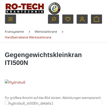
Zum Hauptinhalt springen
Du hast 0 Produkte au
Ware
Kransysteme
Werkstattkrane
Handbetriebene Werkstattkrane
Gegengewichtskleinkran
ITI500N
Für größere Ansicht auf das Bild klicken. Abbildungen exemplarisch.
Bildergalerie überspringen