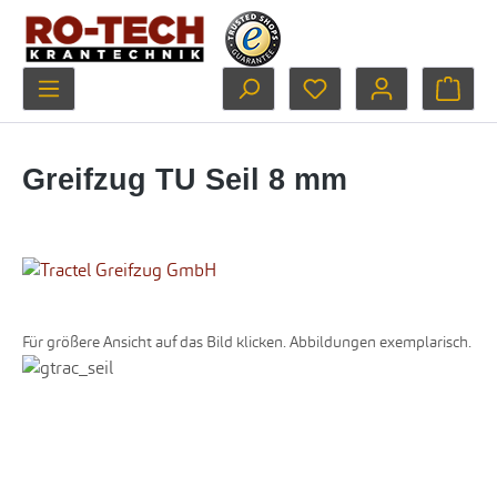
Zum Hauptinhalt springen
Du hast 0 Produkte au
Ware
Greifzug TU Seil 8 mm
Für größere Ansicht auf das Bild klicken. Abbildungen exemplarisch.
Bildergalerie überspringen