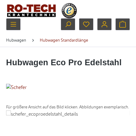
Zum Hauptinhalt springen
Du hast 0 Produkte au
Ware
Hubwagen
Hubwagen Standardlänge
Hubwagen Eco Pro Edelstahl
Für größere Ansicht auf das Bild klicken. Abbildungen exemplarisch.
Bildergalerie überspringen