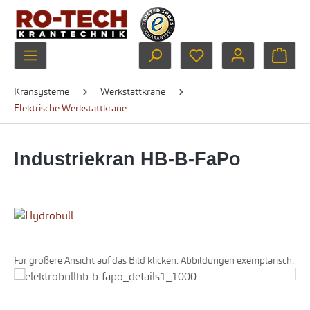
Zum Hauptinhalt springen
Du hast 0 Produkte au
Ware
Kransysteme
Werkstattkrane
Elektrische Werkstattkrane
Industriekran HB-B-FaPo
Für größere Ansicht auf das Bild klicken. Abbildungen exemplarisch.
Bildergalerie überspringen