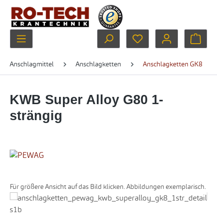
Zum Hauptinhalt springen
Du hast 0 Produkte au
Ware
Anschlagmittel
Anschlagketten
Anschlagketten GK8
KWB Super Alloy G80 1-
strängig
Für größere Ansicht auf das Bild klicken. Abbildungen exemplarisch.
Bildergalerie überspringen