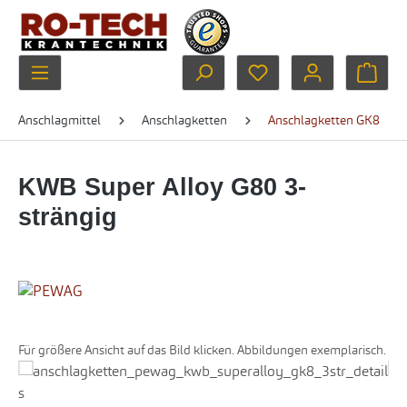
Zum Hauptinhalt springen
Du hast 0 Produkte au
Ware
Anschlagmittel
Anschlagketten
Anschlagketten GK8
KWB Super Alloy G80 3-
strängig
Für größere Ansicht auf das Bild klicken. Abbildungen exemplarisch.
Bildergalerie überspringen