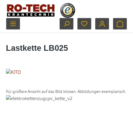
Zum Hauptinhalt springen
Du hast 0 Produkte au
Ware
Lastkette LB025
Für größere Ansicht auf das Bild klicken. Abbildungen exemplarisch.
Bildergalerie überspringen