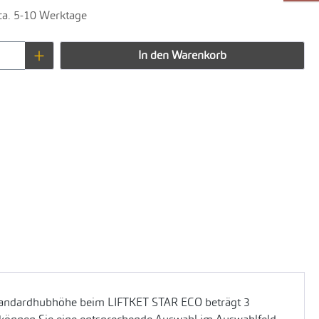
 ca. 5-10 Werktage
Anzahl: Gib den gewünschten Wert ein oder 
In den Warenkorb
 Standardhubhöhe beim LIFTKET STAR ECO beträgt 3