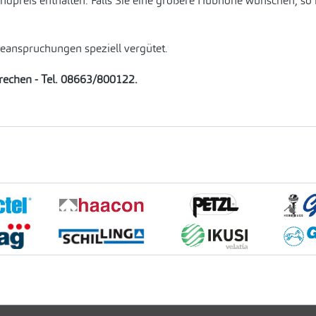
Grundpreis enthalten. Falls Sie eine größere Hubhöhe wünschen, 
Beanspruchungen speziell vergütet.
prechen - Tel. 08663/800122.