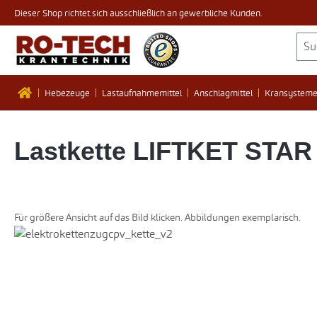
Dieser Shop richtet sich ausschließlich an gewerbliche Kunden.
 Hauptinhalt springen
Zur Suche springen
Zur Hauptnavigation springen
Hebezeuge
Lastaufnahmemittel
Anschlagmittel
Kransystem
Lastkette LIFTKET STAR E
Für größere Ansicht auf das Bild klicken. Abbildungen exemplarisch.
Bildergalerie überspringen