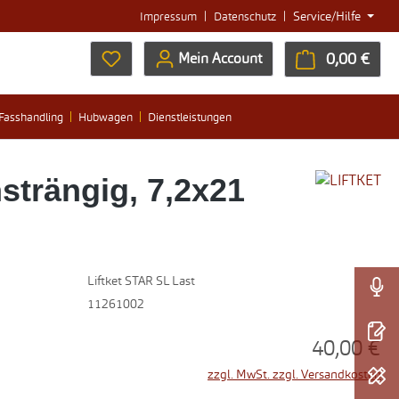
|
|
Service/Hilfe
Impressum
Datenschutz
Du hast 0 Produkte auf dem Merkzettel
0,00 €
Ware
Mein Account
Fasshandling
Hubwagen
Dienstleistungen
strängig, 7,2x21
Liftket STAR SL Last
11261002
40,00 €
zzgl. MwSt. zzgl. Versandkosten