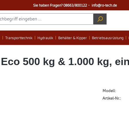
Sie haben Fragen?
08663/800122
・
info@ro-tech.de
e
Transporttechnik
Hydraulik
Behälter & Kipper
Betriebsausrüstung
co 500 kg & 1.000 kg, ein
Modell:
Artikel-Nr.: