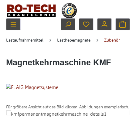
Zum Hauptinhalt springen
Du hast 0 Produkte au
Ware
Lastaufnahmemittel
Lasthebemagnete
Zubehör
Magnetkehrmaschine KMF
Für größere Ansicht auf das Bild klicken. Abbildungen exemplarisch.
Bildergalerie überspringen