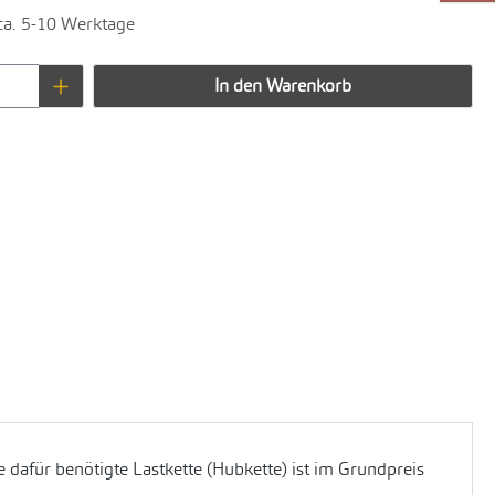
 ca. 5-10 Werktage
Anzahl: Gib den gewünschten Wert ein oder 
In den Warenkorb
 dafür benötigte Lastkette (Hubkette) ist im Grundpreis