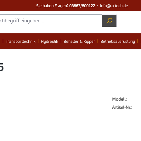
Sie haben Fragen?
08663/800122
・
info@ro-tech.de
e
Transporttechnik
Hydraulik
Behälter & Kipper
Betriebsausrüstung
5
Modell:
Artikel-Nr.: