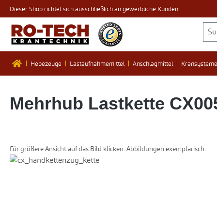
Dieser Shop richtet sich ausschließlich an gewerbliche Kunden.
 Hauptinhalt springen
Zur Suche springen
Zur Hauptnavigation springen
Hebezeuge
Lastaufnahmemittel
Anschlagmittel
Kransystem
Mehrhub Lastkette CX00
Für größere Ansicht auf das Bild klicken. Abbildungen exemplarisch.
Bildergalerie überspringen