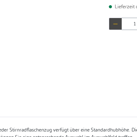
Lieferzeit
Produkt 
eder Stirnradflaschenzug verfügt über eine Standardhubhöhe. Die