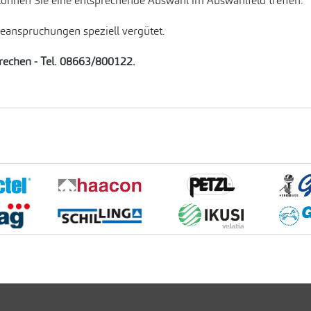
können Sie eine entsprechende Auswahl im Auswahlfeld treffen.
Beanspruchungen speziell vergütet.
prechen - Tel. 08663/800122.